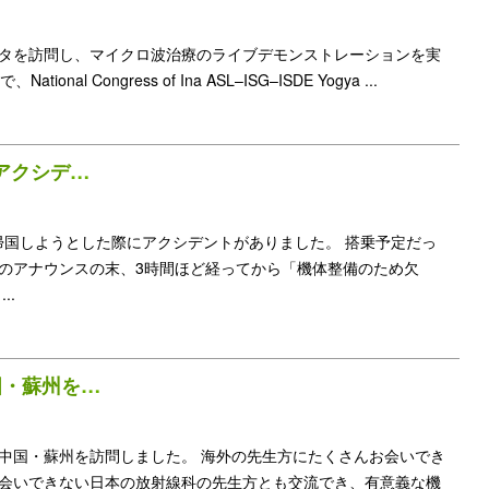
タを訪問し、マイクロ波治療のライブデモンストレーションを実
nal Congress of Ina ASL–ISG–ISDE Yogya ...
APSCVIR/ISMIO 帰国アクシデント
終え、帰国しようとした際にアクシデントがありました。 搭乗予定だっ
のアナウンスの末、3時間ほど経ってから「機体整備のため欠
..
APSCVIR / ISMIO 中国・蘇州を訪問
会のため、中国・蘇州を訪問しました。 海外の先生方にたくさんお会いでき
会いできない日本の放射線科の先生方とも交流でき、有意義な機