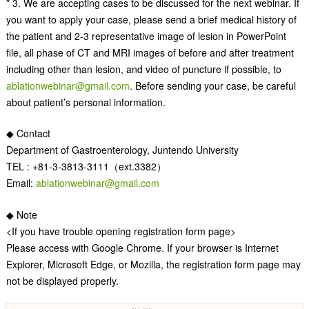
* 3. We are accepting cases to be discussed for the next webinar. If
you want to apply your case, please send a brief medical history of
the patient and 2-3 representative image of lesion in PowerPoint
file, all phase of CT and MRI images of before and after treatment
including other than lesion, and video of puncture if possible, to
ablationwebinar@gmail.com
. Before sending your case, be careful
about patient’s personal information.
◆ Contact
Department of Gastroenterology, Juntendo University
TEL : +81-3-3813-3111（ext.3382）
Email:
ablationwebinar@gmail.com
◆ Note
<If you have trouble opening registration form page>
Please access with Google Chrome. If your browser is Internet
Explorer, Microsoft Edge, or Mozilla, the registration form page may
not be displayed properly.