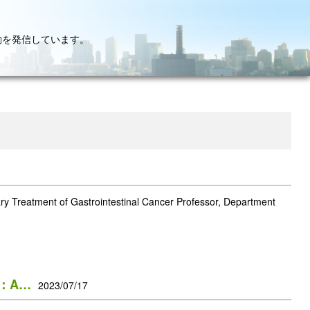
動を発信しています。
nary Treatment of Gastrointestinal Cancer Professor, Department
した：A…
2023/07/17