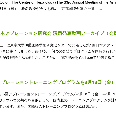
oto – The Center of Hepatology (The 33rd Annual Meeting of the Asi
～31日（日）、椎名教授が会長を務め、京都国際会館で開催し …
本アブレーション研究会 演題発表動画アーカイブ（会員限
（土）に東京大学伊藤国際学術研究センターで開催した第1回日本アブレーシ
うちに終了しました。終了後、「4つの会場でプログラムが同時進行し
声が多数寄せられました。このため、演題発表をYouTubeで配信するこ
アブレーショントレーニングプログラムを8月18日（金）
第16回アブレーショントレーニングプログラムを8月18日（金）～8月1
やノウハウの共有を目的として、国内版のトレーニングプログラムを計14回
ています。また、国際版のトレーニングプログラムは8回実 …