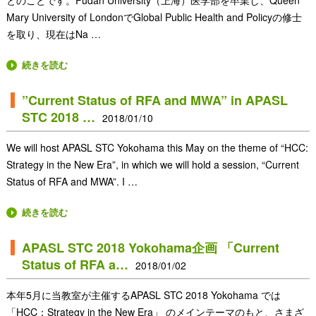
とのことです。Fudan University（上海）医学部を卒業し、Queen
Mary University of LondonでGlobal Public Health and Policyの修士
を取り、現在はNa …
続きを読む
”Current Status of RFA and MWA” in APASL
STC 2018 …
2018/01/10
We will host APASL STC Yokohama this May on the theme of “HCC:
Strategy in the New Era”, in which we will hold a session, “Current
Status of RFA and MWA”. I …
続きを読む
APASL STC 2018 Yokohama企画 「Current
Status of RFA a…
2018/01/02
本年5月に当教室が主催するAPASL STC 2018 Yokohama では
「HCC：Strategy in the New Era」 のメインテーマのもと、さまざ