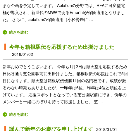
まな企画を予定しています。 Ablationの分野では、RFAに可変型電
極が導入され、新世代のMWAであるEmprintが保険適用となりまし
た。 さらに、ablationの保険適用（小径腎癌に …
続きを読む
今年も箱根駅伝を応援するため出掛けました
2018/01/02
新年おめでとうございます。 今年も1月2日は順天堂を応援するため
日比谷通り芝公園駅前に出掛けました。箱根駅伝の応援はこれで5回
目になります。順天堂は箱根駅伝優勝11回の名門校です。成績が振
るわない時期もありましたが、一昨年は6位、昨年は4位と順位を上
げています。 応援スポットとなっている芝公園駅前に行き、例年の
メンバーと一緒にのぼりを持って応援しました。 芝 …
続きを読む
謹んで新年のお慶びを申し上げます
2018/01/01