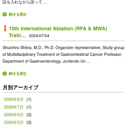
説を入れながら語って …
続きを読む
10th International Ablation (RFA & MWA)
Train…
2024/07/04
Shuichiro Shiina, M.D., Ph.D. Organizer representative, Study group
of Multidisciplinary Treatment of Gastrointestinal Cancer Professor,
Department of Gastroenterology, Juntendo Un …
続きを読む
月別アーカイブ
2026年8月
(1)
2026年7月
(1)
2026年6月
(3)
2026年5月
(3)