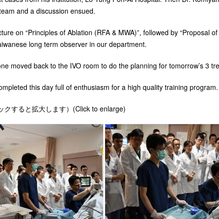
s team and a discussion ensued.
ture on “Principles of Ablation (RFA & MWA)”, followed by “Proposal of 
aiwanese long term observer in our department.
yone moved back to the IVO room to do the planning for tomorrow’s 3 tr
mpleted this day full of enthusiasm for a high quality training program.
すると拡大します）(Click to enlarge)