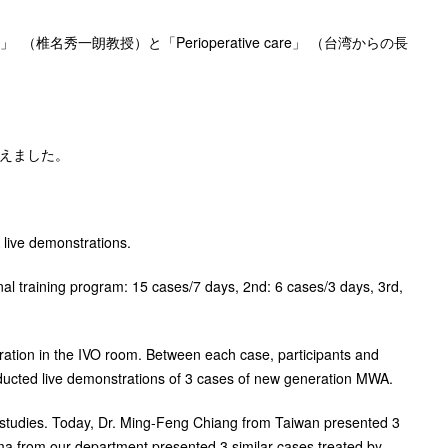
guidelines」 （椎名秀一朗教授）と「Perioperative care」 （台湾からの長
終えました。
live demonstrations.
onal training program: 15 cases/7 days, 2nd: 6 cases/3 days, 3rd,
tration in the IVO room. Between each case, participants and
nducted live demonstrations of 3 cases of new generation MWA.
e studies. Today, Dr. Ming-Feng Chiang from Taiwan presented 3
yama from our department presented 3 similar cases treated by