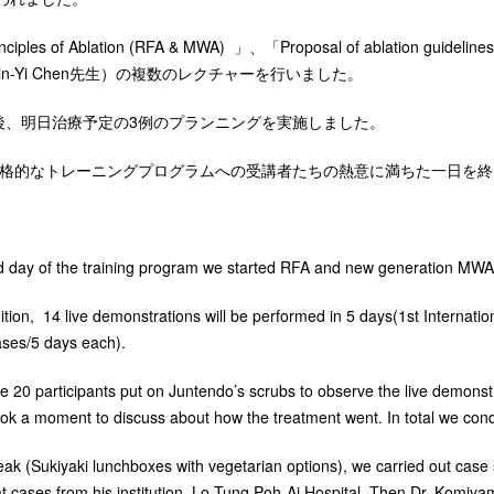
iples of Ablation (RFA & MWA) 」、「Proposal of ablation 
in-Yi Chen先生）の複数のレクチャーを行いました。
 終了後、明日治療予定の3例のプランニングを実施しました。
、本格的なトレーニングプログラムへの受講者たちの熱意に満ちた一日を
 day of the training program we started RFA and new generation MWA 
ition, 14 live demonstrations will be performed in 5 days(1st Internati
ases/5 days each).
he 20 participants put on Juntendo’s scrubs to observe the live demons
took a moment to discuss about how the treatment went. In total we co
reak (Sukiyaki lunchboxes with vegetarian options), we carried out cas
reat cases from his institution, Lo Tung Poh-Ai Hospital. Then Dr. Komi