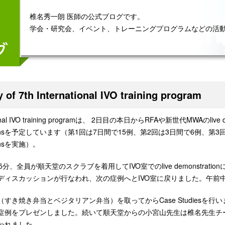
椎名秀一朗 医師の公式ブログです。
学会・研究会、イベント、トレーニングプログラムなどの活
 of 7th International IVO training program
national IVO training programは、 2日目の本日からRFAや新世代MWA
rationsを予定しています（第1回は7日間で15例、第2回は3日間で6例、第3
ionsを実施）。
5分、全員が順天堂のスクラブを着用してIVO室でのlive demonstr
ィスカッションが行なわれ、次の症例へとIVO室に戻りました。午前中に新世代MW
き焼き弁当とベジタリアン弁当）を取ってからCase Studiesを行いました。台湾の L
症例をプレゼンしました。続いて順天堂からの小宮山先生は椎名先生チ
われました。