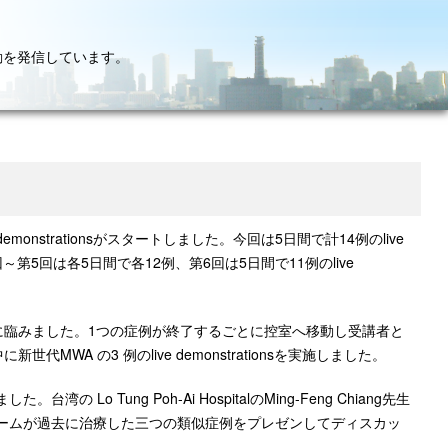
動を発信しています。
のlive demonstrationsがスタートしました。今回は5日間で計14例のlive
回～第5回は各5日間で各12例、第6回は5日間で11例のlive
ationに臨みました。1つの症例が終了するごとに控室へ移動し受講者と
A の3 例のlive demonstrationsを実施しました。
o Tung Poh-Ai HospitalのMing-Feng Chiang先生
ームが過去に治療した三つの類似症例をプレゼンしてディスカッ