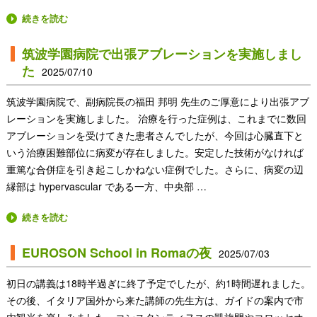
続きを読む
筑波学園病院で出張アブレーションを実施しまし
た
2025/07/10
筑波学園病院で、副病院長の福田 邦明 先生のご厚意により出張アブ
レーションを実施しました。 治療を行った症例は、これまでに数回
アブレーションを受けてきた患者さんでしたが、今回は心臓直下と
いう治療困難部位に病変が存在しました。安定した技術がなければ
重篤な合併症を引き起こしかねない症例でした。さらに、病変の辺
縁部は hypervascular である一方、中央部 …
続きを読む
EUROSON School in Romaの夜
2025/07/03
初日の講義は18時半過ぎに終了予定でしたが、約1時間遅れました。
その後、イタリア国外から来た講師の先生方は、ガイドの案内で市