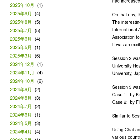
had increased
2025年10月
(1)
2025年9月
(4)
On that day, 
2025年8月
(5)
The interesti
International 
2025年7月
(5)
Association fo
2025年6月
(4)
It was an exc
2025年5月
(1)
2025年3月
(6)
Session 2 was
2024年12月
(1)
University Ho
2024年11月
(4)
University, Ja
2024年10月
(2)
Session 3 was 
2024年9月
(2)
Case 1: by Kai
2024年8月
(3)
Case 2: by Fl
2024年7月
(2)
2024年6月
(1)
Similar to Se
2024年5月
(3)
Using Chat an
2024年4月
(4)
various countr
2024年2月
(1)