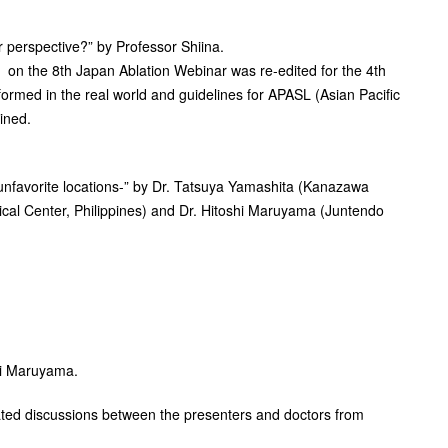
 perspective?” by Professor Shiina.
」on the 8th Japan Ablation Webinar was re-edited for the 4th
formed in the real world and guidelines for APASL (Asian Pacific
ined.
 unfavorite locations-” by Dr. Tatsuya Yamashita (Kanazawa
ical Center, Philippines) and Dr. Hitoshi Maruyama (Juntendo
hi Maruyama.
ed discussions between the presenters and doctors from