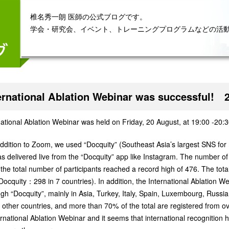
椎名秀一朗 医師の公式ブログです。
学会・研究会、イベント、トレーニングプログラムなどの活
ternational Ablation Webinar was successful! 
national Ablation Webinar was held on Friday, 20 August, at 19:00 -20:
addition to Zoom, we used “Docquity” (Southeast Asia’s largest SNS for m
was delivered live from the “Docquity” app like Instagram. The number 
 the total number of participants reached a record high of 476. The to
Docquity：298 in 7 countries). In addition, the International Ablation We
ugh “Docquity”, mainly in Asia, Turkey, Italy, Spain, Luxembourg, Russia,
other countries, and more than 70% of the total are registered from o
ernational Ablation Webinar and it seems that international recognitio