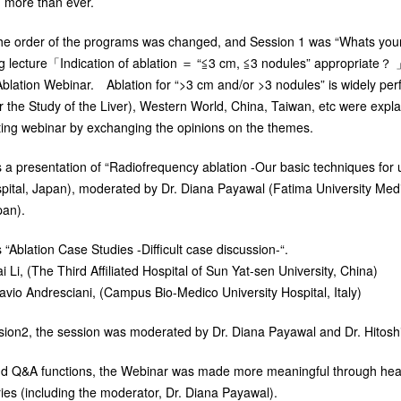
 more than ever.
the order of the programs was changed, and Session 1 was “Whats your
ng lecture「Indication of ablation ＝ “≦3 cm, ≦3 nodules” appropriate？ 
Ablation Webinar. Ablation for “>3 cm and/or >3 nodules” is widely per
r the Study of the Liver), Western World, China, Taiwan, etc were expla
iting webinar by exchanging the opinions on the themes.
 a presentation of “Radiofrequency ablation -Our basic techniques for
spital, Japan), moderated by Dr. Diana Payawal (Fatima University Med
pan).
“Ablation Case Studies -Difficult case discussion-“.
 Li, (The Third Affiliated Hospital of Sun Yat-sen University, China)
avio Andresciani, (Campus Bio-Medico University Hospital, Italy)
ssion2, the session was moderated by Dr. Diana Payawal and Dr. Hitos
d Q&A functions, the Webinar was made more meaningful through heat
ies (including the moderator, Dr. Diana Payawal).