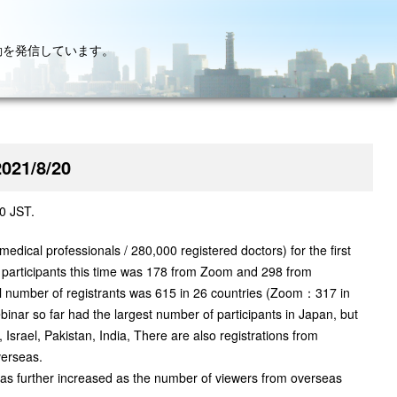
動を発信しています。
2021/8/20
30 JST.
edical professionals / 280,000 registered doctors) for the first
of participants this time was 178 from Zoom and 298 from
tal number of registrants was 615 in 26 countries (Zoom：317 in
binar so far had the largest number of participants in Japan, but
 Israel, Pakistan, India, There are also registrations from
verseas.
n has further increased as the number of viewers from overseas