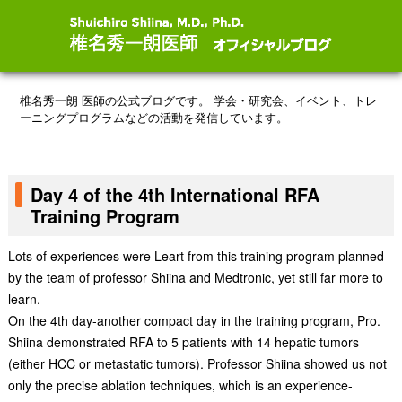
椎名秀一朗 医師の公式ブログです。
学会・研究会、イベント、トレ
ーニングプログラムなどの活動を発信しています。
Day 4 of the 4th International RFA
Training Program
Lots of experiences were Leart from this training program planned
by the team of professor Shiina and Medtronic, yet still far more to
learn.
On the 4th day-another compact day in the training program, Pro.
Shiina demonstrated RFA to 5 patients with 14 hepatic tumors
(either HCC or metastatic tumors). Professor Shiina showed us not
only the precise ablation techniques, which is an experience-