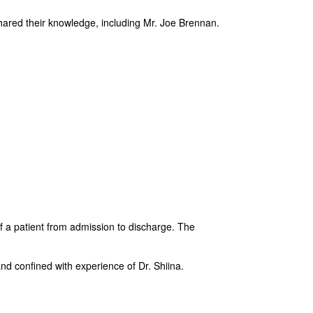
shared their knowledge, including Mr. Joe Brennan.
of a patient from admission to discharge. The
nd confined with experience of Dr. Shiina.