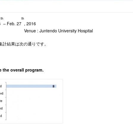
th
th
5
– Feb. 27
, 2016
Venue : Juntendo University Hospital
集計結果は次の通りです。
e the overall program.