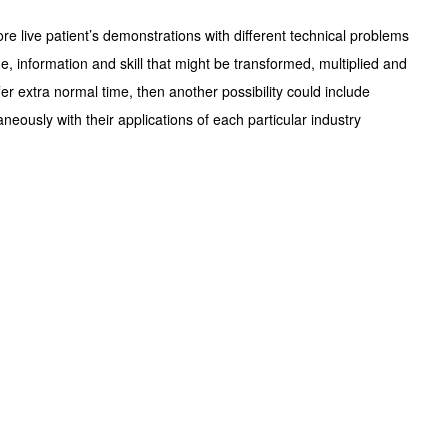
 live patient’s demonstrations with different technical problems
e, information and skill that might be transformed, multiplied and
fer extra normal time, then another possibility could include
neously with their applications of each particular industry