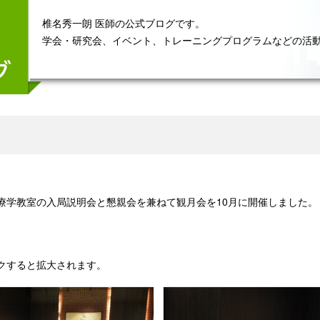
椎名秀一朗 医師の公式ブログです。
学会・研究会、イベント、トレーニングプログラムなどの活
療学
教室の
入局説明会
と懇親会を
兼ね
て
観月会
を
10
月
に開催しました。
クすると拡大されます。