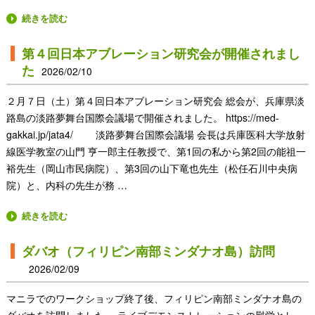
続きを読む
第４回日本アブレーション研究会が開催されまし
た
2026/02/10
２月７日（土）第４回日本アブレーション研究会 総会が、兵庫県淡
路島の淡路夢舞台国際会議場で開催されました。 https://med-
gakkai.jp/jata4/ 淡路夢舞台国際会議場 会長は兵庫医科大学放射
線医学教室の山門 亨一郎主任教授で、第1回の私から第2回の能祖一
裕先生（岡山市民病院）、第3回の山下竜也先生（松任石川中央病
院）と、内科の先生が務 …
続きを読む
ダバオ（フィリピン南部ミンダナオ島）訪問
2026/02/09
マニラでのワークショップ終了後、フィリピン南部ミンダナオ島の