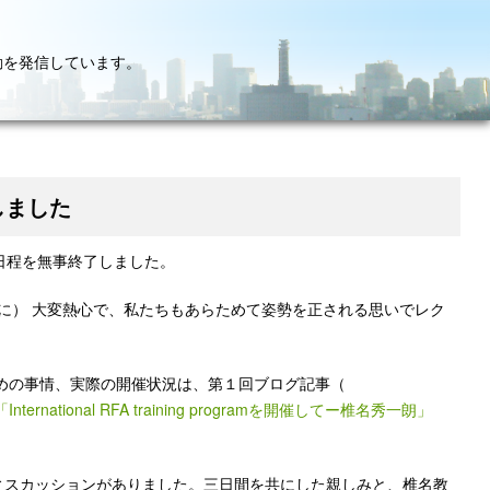
動を発信しています。
終了しました
の日程を無事終了しました。
に） 大変熱心で、私たちもあらためて姿勢を正される思いでレク
めの事情、実際の開催状況は、第１回ブログ記事（
「International RFA training programを開催してー椎名秀一朗」
きないディスカッションがありました。三日間を共にした親しみと、椎名教