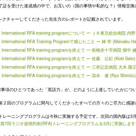
了証を受けた達成感の中で、お互いの（国の事情や私的な？）情報交換
 レクチャーしてくださった先生方のレポートが記載されています。
6
International RFA training programについて ー ＪＲ東京総合病院 内野 康
6
International RFA Training Programで感じたこと ー 林 学 (Manabu Ha
5
International RFA training programを終えて ー 前橋赤十字病院 畑中 健 (
5
International RFA training programを終えて ー 佐藤 公紀 (Koki Sato)
4
International RFA training programを終えて ー 三井記念病院 大木 隆正 
2
International RFA training programを終えて ー 清水 遼 (Ryo Shimi
省事項のひとつであった「英語力」が、どのように上達していたかにつ
第２回のプログラムに関与してくださったすべての方々のご尽力に感謝
トレーニングプログラムは今秋に実施する予定です。次回の国内版は3月
「
第7回ラジオ波焼灼術(RFA)トレーニングプログラムを3月に実施します