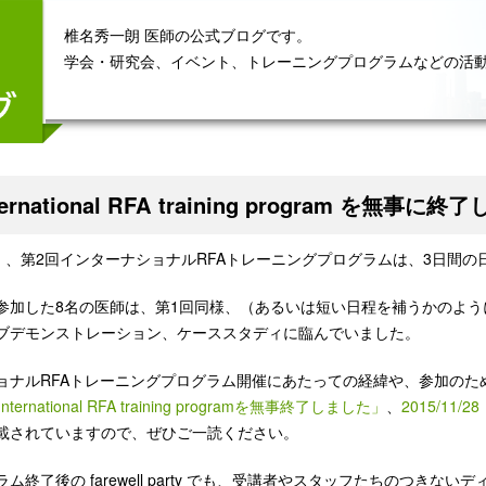
椎名秀一朗 医師の公式ブログです。
学会・研究会、イベント、トレーニングプログラムなどの活
nternational RFA training program を無事に
土）、第2回インターナショナルRFAトレーニングプログラムは、3日間
参加した8名の医師は、第1回同様、（あるいは短い日程を補うかのよう
ブデモンストレーション、ケーススタディに臨んでいました。
ョナルRFAトレーニングプログラム開催にあたっての経緯や、参加のた
「International RFA training programを無事終了しました」
、
2015/11/28
載されていますので、ぜひご一読ください。
ム終了後の farewell party でも、受講者やスタッフたちのつ