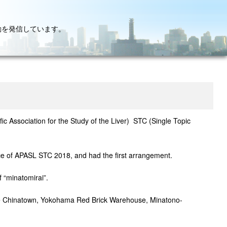
動を発信しています。
ic Association for the Study of the Liver) STC (Single Topic
e of APASL STC 2018, and had the first arrangement.
“minatomirai”.
ike Chinatown, Yokohama Red Brick Warehouse, Minatono-