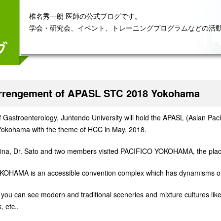
椎名秀一朗 医師の公式ブログです。
学会・研究会、イベント、トレーニングプログラムなどの活
Arrengement of APASL STC 2018 Yokohama
Gastroenterology, Juntendo University will hold the APASL (Asian Pacif
Yokohama with the theme of HCC in May, 2018.
iina, Dr. Sato and two members visited PACIFICO YOKOHAMA, the plac
OHAMA is an accessible convention complex which has dynamisms of 
you can see modern and traditional sceneries and mixture cultures l
, etc..