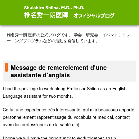
椎名秀一朗 医師の公式ブログです。
学会・研究会、イベント、トレ
ーニングプログラムなどの活動を発信しています。
Message de remerciement d’une
assistante d’anglais
I had the privilege to work along Professor Shiina as an English
Language assistant for two months.
Ce fut une expérience très interessante, qui m’a beaucoup apporté
personnellement (apprentissage du vocabulaire medical, contact
avec des professionels de la santé etc).
I hope we will have the opportunity to work together again.