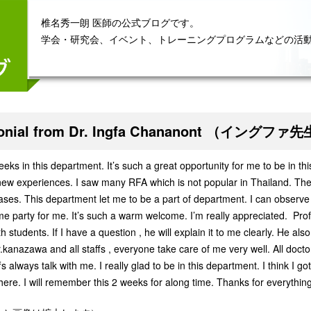
椎名秀一朗 医師の公式ブログです。
学会・研究会、イベント、トレーニングプログラムなどの活
monial from Dr. Ingfa Chananont （イングフ
eeks in this department. It’s such a great opportunity for me to be in t
 new experiences. I saw many RFA which is not popular in Thailand. The
es. This department let me to be a part of department. I can observ
e party for me. It’s such a warm welcome. I’m really appreciated. Prof.
th students. If I have a question , he will explain it to me clearly. He al
.kanazawa and all staffs , everyone take care of me very well. All doc
ffs always talk with me. I really glad to be in this department. I think I
ere. I will remember this 2 weeks for along time. Thanks for everything