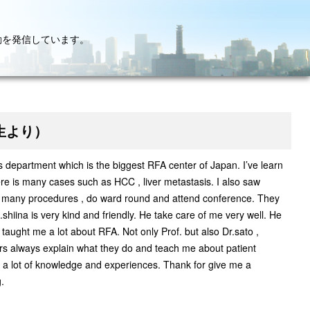
動を発信しています。
ァ先生より）
his department which is the biggest RFA center of Japan. I’ve learn
re is many cases such as HCC , liver metastasis. I also saw
e many procedures , do ward round and attend conference. They
shiina is very kind and friendly. He take care of me very well. He
so taught me a lot about RFA. Not only Prof. but also Dr.sato ,
tors always explain what they do and teach me about patient
 got a lot of knowledge and experiences. Thank for give me a
.