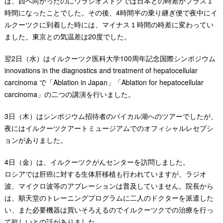
は、西へ向かったのにウラジオストクでは日本との時差がプラス１
時間になったことでした。その後、4時間半の乗り継ぎ便で夜中にイ
ルクーツクに到着した時には、マイナス１時間の時差に変わってい
ました。東京との気温差は20度でした。
翌2日（水）はイルクーツク医科大学100周年記念国際シンポジウム
innovations in the diagnostics and treatment of hepatocellular
carcinoma で「Ablation in Japan」「Ablation for hepatocellular
carcinoma」の二つの講演を行いました。
3日（木）はシンポジウム招待者のバイカル湖へのツアーでしたが、
夜にはイルクーツクアートミュージアムでのオフィシャルレセプシ
ョンがありました。
4日（金）は、イルクーツクがんセンターを訪問しました。
ロシアでは肝癌に対する生体肝移植も行われていますが、ラジオ
波、マイクロ波等のアブレーションは普及していません。院長から
は、順天堂のトレーニングプログラムに二人のドクターを派遣した
い、また必要機器は買いそろえるのでイルクーツクでの治療を行っ
て欲しいとの話がありました。