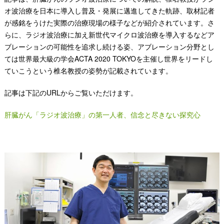
オ波治療を日本に導入し普及・発展に邁進してきた軌跡、取材記者
が感銘をうけた実際の治療現場の様子などが紹介されています。さ
らに、ラジオ波治療に加え新世代マイクロ波治療を導入するなどア
ブレーションの可能性を追求し続ける姿、アブレーション分野とし
ては世界最大級の学会ACTA 2020 TOKYOを主催し世界をリードし
ていこうという椎名教授の姿勢が記載されています。
記事は下記のURLからご覧いただけます。
肝臓がん「ラジオ波治療」の第一人者、信念と尽きない探究心