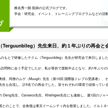
椎名秀一朗 医師の公式ブログです。
学会・研究会、イベント、トレーニングプログラムなどの活
Terguunbileg）先生来日、約１年ぶりの再会と
のもとで研修したテクム（Terguunbileg）先生が研究会で来日しまし
ル訪問時に会う予定でしたが、私が骨折で渡航中止となり、約1年ぶりの
奥様、同僚のムゲ（Muugii）先生（第10回 国際版トレプロ受講者）
lan）先生も合流し、計5名での再会でした。皆それぞれの環境で頑張って
 Deng先生、Canseco先生、Khishigee先生にも連絡し、週1回
国とのことで、会食後は東京ドームシティ内を散策しました。イルミネ