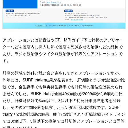
アブレーションとは超音波やCT、MRIガイド下に針状のアプリケー
ターなどを腫瘍内に挿入し熱で腫瘍を死滅させる治療などの総称で
あり、ラジオ波治療やマイクロ波治療が代表的なアブレーションで
す。
肝癌の領域で外科と競い合い進歩してきたアブレーションですが、
昨年には、SURF trialの結果が発表され、肝切除とラジオ波治療の比
較では、全生存率でも無再発生存率でも肝切除の優位性は認められ
ませんでした。SURF trial は全国49の施設が2009年から6年間にわ
たり、肝機能良好で3cm以下、3個以下の初発肝細胞癌患者を登録
し、その後5年間経過を観察したランダム化比較試験です。SURF
trialなどの比較試験の結果、昨年に改訂された肝癌診療ガイドライン
では3cm以下、3個以下の症例では肝切除とアブレーションとは同等
の扱いとなりました。