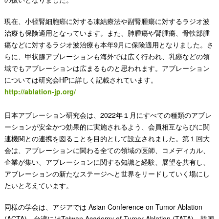
現在、小径腎細胞癌に対する凍結療法や副腎腫瘍に対するラジオ波
治療も保険適用となっています。また、肺腫瘍や腎腫瘍、骨軟部腫
瘍などに対するラジオ波治療も本年9月に保険適用となりました。さ
らに、甲状腺アブレーションも海外では広く行われ、乳癌などの領
域でもアブレーションは広まるものと思われます。アブレーション
については研究会HPに詳しく記載されています。
http://ablation-jp.org/
日本アブレーション研究会は、2022年１月にすべての種類のアブレ
ーションが安全かつ効果的に実施されるよう、会員相互ならびに関
連機関との連携を図ることを目的として設立されました。第１回大
会は、アブレーションに関わる全ての領域の医師、コメディカル、
企業が集い、アブレーションに関する知識と経験、展望を共有し、
アブレーションの新たなステージへと世界をリードしていく場にし
たいと考えています。
同様の学会は、アジアでは Asian Conference on Tumor Ablation
(ACTA)、台湾にはTaiwan Academy of Tumor Ablation (TATA)、韓国