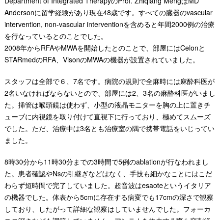
Department of Integrated TherapyのProf. Zhiqiang MengはMD
Andersonに留学経験があり現在48歳です。すべての臓器のvascular
intervention, non-vascular interventionを含めると年間2000例の治療
を行なっているとのことでした。
2008年からRFAやMWAを開始したとのことで、部屋にはCelonと
STARmedのRFA、VisonのMWAの機器が設置されていました。
スタッフは全部で６、7名です。病院の規則で全麻時には麻酔科医が
2名いなければならないとので、部屋には2、3名の麻酔科医がいまし
た。挿管は喉頭鏡は使わず、小型の液晶モニターを胸の上に置きチ
ューブに内視鏡を取り付けて直視下に行っており、極めてスムーズ
でした。ただ、治療中は3名とも治療室の隅で携帯電話をいじってい
ました。
8時30分から11時30分までの3時間で5例のablationが行なわれまし
た。患者確認やNsの引継ぎなどはなく、手技も細かなことにはこだ
わらず短時間で完了していました。超音波はesaoteというイタリア
の機器でした。体表から5cmに存在する病変でも17cmの深さで観察
しており、したがって詳細な観察はしていませんでした。フォーカ