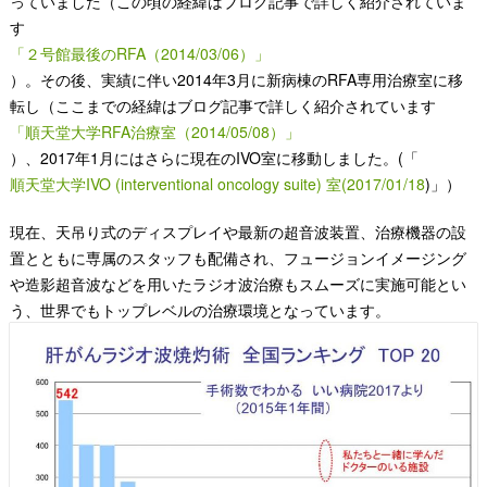
っていました（
この頃の経緯はブログ記事で詳しく紹介されていま
す
「２号館最後のRFA（2014/03/06）」
）。その後、実績に伴い2014年3月に新病棟のRFA専用治療室に移
転し（
ここまでの経緯はブログ記事で詳しく紹介されています
「順天堂大学RFA治療室（2014/05/08）」
）、2017年1月にはさらに現在のIVO室に移動しました。(「
順天堂大学IVO (interventional oncology suite) 室(2017/01/18
)」）
現在、天吊り式のディスプレイや最新の超音波装置、治療機器の設
置とともに専属のスタッフも配備され、フュージョンイメージング
や造影超音波などを用いたラジオ波治療もスムーズに実施可能とい
う、世界でもトップレベルの治療環境となっています。