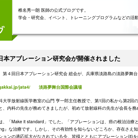
椎名秀一朗 医師の公式ブログです。
学会・研究会、イベント、トレーニングプログラムなどの活
日本アブレーション研究会が開催されました
）第４回日本アブレーション研究会 総会が、兵庫県淡路島の淡路夢舞
-gakkai.jp/jata4/
淡路夢舞台国際会議場
科大学放射線医学教室の山門 亨一郎主任教授で、第1回の私から第2回
と、内科の先生が務めてきましたが、初めて放射線科の先生が会長を務
、「Make it standard」でした。「アブレーションは、癌の根
making』な治療です。しかし、その有効性を知らないどころか、存在さ
ョンの適応拡大がなされている今、皆様とともにアブレーション(it)をsta