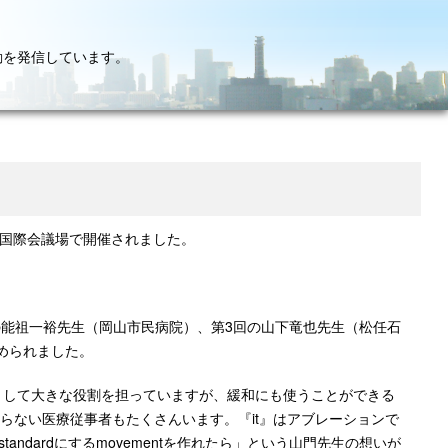
動を発信しています。
台国際会議場で開催されました。
の能祖一裕先生（岡山市民病院）、第3回の山下竜也先生（松任石
められました。
治治療として大きな役割を担っていますが、緩和にも使うことができる
え知らない医療従事者もたくさんいます。『it』はアブレーションで
ndardにするmovementを作れたら」という山門先生の想いが