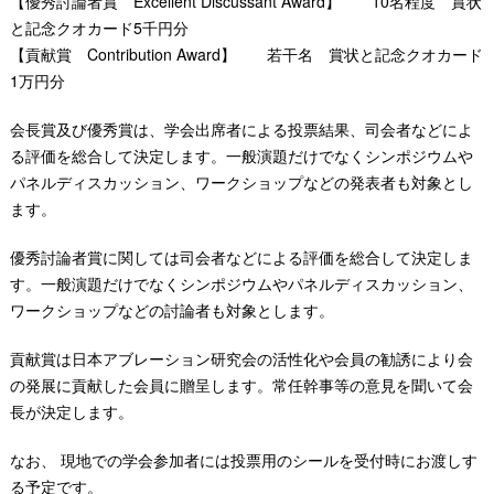
【優秀討論者賞 Excellent Discussant Award】 10名程度 賞状
と記念クオカード5千円分
【貢献賞 Contribution Award】 若干名 賞状と記念クオカード
1万円分
会長賞及び優秀賞は、学会出席者による投票結果、司会者などによ
る評価を総合して決定します。一般演題だけでなくシンポジウムや
パネルディスカッション、ワークショップなどの発表者も対象とし
ます。
優秀討論者賞に関しては司会者などによる評価を総合して決定しま
す。一般演題だけでなくシンポジウムやパネルディスカッション、
ワークショップなどの討論者も対象とします。
貢献賞は日本アブレーション研究会の活性化や会員の勧誘により会
の発展に貢献した会員に贈呈します。常任幹事等の意見を聞いて会
長が決定します。
なお、 現地での学会参加者には投票用のシールを受付時にお渡しす
る予定です。