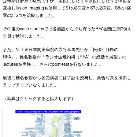
は転移性肝癌の症例ですが、坐位にしたり背臥位にしたりと体位を
変換しfusion Imagingも使用してS1の2病変とS7の2病変、S8の1病
変の計5つを治療しました。
その後のcase studiesでは各施設から持ち寄ったRFA困難症例7例を
全員で検討しました。
また、NTT東日本関東病院の寺谷卓馬先生が「転移性肝癌の
RFA」、椎名教授が「ラジオ波焼灼術（RFA）の総括と展望」の
lectures
を実施し、さらにpost-testを行ないました。
最後に椎名教授から各受講者に修了証を授与し、集合写真を撮影し
ラップアップとなりました。
（写真はクリックすると拡大します）