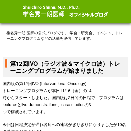
椎名秀一朗 医師の公式ブログです。
学会・研究会、イベント、トレ
ーニングプログラムなどの活動を発信しています。
第12回IVO（ラジオ波＆マイクロ波）トレ
ーニングプログラムが始まりました
国内版の第
12
回
IVO (Interventional Oncology)
トレーニングプログラムが本日
11/16
（金）の
14
時からスタートしました。
国内版は
2
日間の日程で、プログラムは
lectures
と
live demonstrations
、
case studies
の
3
つで構成されています。
今回は日程決定が遅れ各所への連絡がぎりぎりになりましたが10名