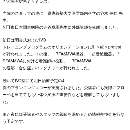
の受講者が集まりました。
当院のスタッフの他に、慶應義塾大学医学部内科学の谷木 信仁 先
生、
NTT
東日本関東病院の寺谷卓馬先生に外部講師を依頼しました。
初日は開会式および
IVO
トレーニングプログラムのオリエンテーションに引き続き
pretest
が行われました。その後、「
RFA&MWA
機器」「超音波機器」「
RFA&MWA
における看護師の役割」「
RFA&MWA
の適応・合併症」のレクチャーが行われました。
続いて
IVO
室にて明日治療予定の
4
例のプランニングエコーが実施されました。受講者にも実際にプロ
ーベを当ててもらい体位変換の重要性などを理解してもらいまし
た。
また夜には受講者やスタッフの親睦を深めるため情報交換会を行な
う予定です。