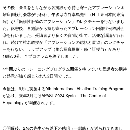
その後、昼食をとりながら各施設から持ち寄ったアブレーション困
難症例検討会②が行われ、午後は寺谷卓馬先生（NTT東日本関東病
院）が「転移性肝癌のアブレーション」のレクチャーを行ないまし
た。休憩後、各施設から持ち寄ったアブレーション困難症例検討会
③を行いました。受講者より多くの質問が出て、活発な議論が行わ
れ、続けて椎名教授が「アブレーションの総括と展望」のレクチャ
ーを行ない、ラップアップ（集合写真撮影・修了証授与）があり、
16時30分、全プログラムを終了しました。
4年間ぶりのトレーニングプログラム開催を待っていた受講者の期待
と熱意が強く感じられた2日間でした。
今後は、9月に実施する9th International Ablation Training Program
があり、来年3月にはAPASL 2024 Kyoto – The Center of
Hepatology が開催されます。
〇開催後、2名の先生から以下の感想（一部略）が送られてきまし