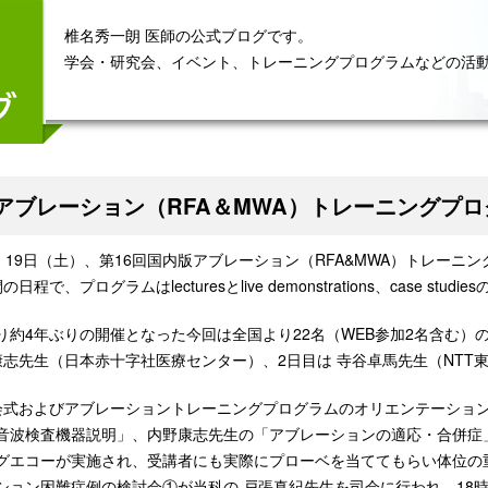
椎名秀一朗 医師の公式ブログです。
学会・研究会、イベント、トレーニングプログラムなどの活
回アブレーション（RFA＆MWA）トレーニングプ
金）19日（土）、第16回国内版アブレーション（RFA&MWA）トレーニ
程で、プログラムはlecturesとlive demonstrations、case stu
り約4年ぶりの開催となった今回は全国より22名（WEB参加2名含む）
康志先生（日本赤十字社医療センター）、2日目は 寺谷卓馬先生（NTT
会式およびアブレーショントレーニングプログラムのオリエンテーションに
音波検査機器説明」、内野康志先生の「アブレーションの適応・合併症」
グエコーが実施され、受講者にも実際にプローベを当ててもらい体位の
ション困難症例の検討会①が当科の 戸張真紀先生を司会に行われ、18