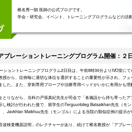
椎名秀一朗 医師の公式ブログです。
学会・研究会、イベント、トレーニングプログラムなどの活
回アブレーショントレーニングプログラム開催：２
ーショントレーニングプログラム2日目は、午前8時30分よりIVO室にて4
教授から、症例毎に適切な体位を選択することの重要性が示され、フュ
ました。また、穿刺専用プローブや治療専用ベッドがいかに有用かも理
をとりながら、当科の戸張真紀先生が司会で「各施設から持ち寄ったア
討が行われた後で、留学生のTerguunbileg Batsaikhan先生（モンゴル）、
、Javkhlan Maikhuu先生（モンゴル）による当院の類似症例の提示
音波検査機器説明」のレクチャーがあり、続けて椎名教授が「アブレーション