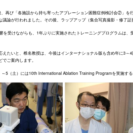
動後、再び「各施設から持ち寄ったアブレーション困難症例検討会②」を
な議論が行われました。その後、ラップアップ（集合写真撮影・修了証授
影響を受けながらも、1年ぶりに実施されたトレーニングプログラムは、
応えたいと、椎名教授は、今後はインターナショナル版も含め年に3～
どでご案内します。
～5（土）には10th International Ablation Training Pr