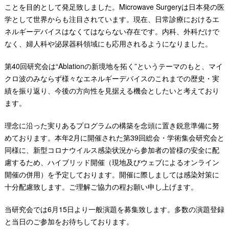
ことを目的として発足致しました。Microwave Surgeryは日本発の医
学として世界からも注目されています。現在、日常診療におけるエ
ネルギーデバイスはなくてはならない存在です。内科、外科だけで
なく、婦人科や泌尿器科領域にも応用されるようになりました。
第40回研究会は“Ablationの新境地を拓く”というテーマのもと、マイ
クロ波のみならず様々なエネルギーデバイスのこれまでの歴史・実
績を振り返り、今後の方向性を見据える機会としたいと考えており
ます。
理念に沿った実りあるプログラムの構築を念頭に置き鋭意準備に努
めております。本年2月に開催された第39回総会・学術集会研究会と
同様に、新型コロナウイルス感染状況から参加者の皆様の安全に配
慮するため、ハイブリッド開催（現地及びウェブによるオンライン
開催の併用）を予定しております。開催に際しましては感染対策に
十分配慮致します。ご理解ご協力の程お願い申し上げます。
当研究会では6月15日より一般演題を募集致します。多数の演題登録
と当日のご参加をお待ちしております。