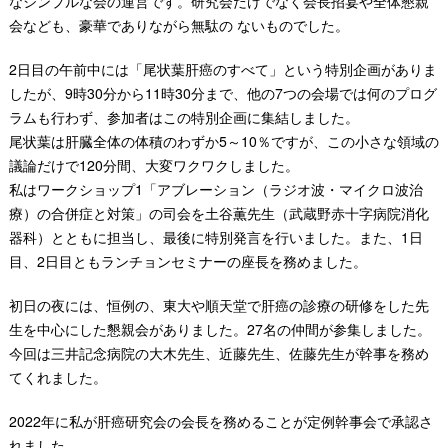
なシンプルな会の運営です。研究会だけでなく会長招宴や全体懇親
会なども、豪華でありながら無駄の ないものでした。
2日目の午前中には「尾状葉肝癌のすべて」という特別企画がありま
したが、9時30分から11時30分まで、他の7つの会場では何のプログ
ラムも行わず、参加者はこの特別企画に集結しました。
尾状葉は肝臓全体の体積のわずか5～10％ですが、この小さな領域の
議論だけで120分間、大変ワクワクしました。
私はワークショップ1「アブレーション（ラジオ波・マイクロ波治
療）の合併症と対策」の司会を土谷薫先生（武蔵野赤十字病院消化
器科）とともに担当し、最後に特別発言を行いました。また、1日
目、2日目ともランチョンセミナーの座長を務めました。
初日の夜には、恒例の、東大や順天堂で肝癌の診療の研修をした先
生を中心にした懇親会がありました。27名の仲間が参集しました。
今回は三井記念病院の大木先生、近藤先生、佐藤先生が幹事を務め
てくれました。
2022年に私が肝癌研究会の会長を務めることが定例幹事会で承認さ
れました。