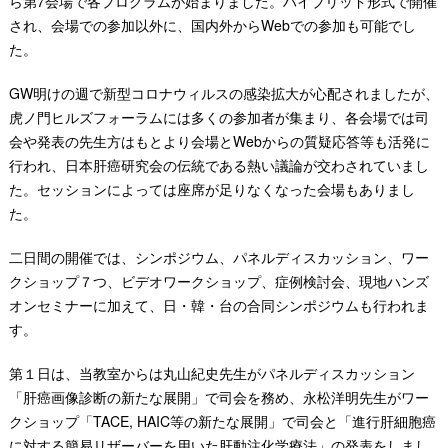
ら第7会場で各プログラムが始まりました。ハイブリッド形式で開催
され、会場での参加以外に、国内外からWebでの参加も可能でし
た。
GW明けの週で新型コロナウィルスの感染拡大が心配されましたが、
虎ノ門ヒルズフォーラムには多くの参加者が集まり、各会場では司
会や発表の先生方はもとより会場とWebからの質疑応答等も活発に
行われ、日本肝癌研究会の伝統である熱い議論が交わされていまし
た。セッションによっては座席が足りなくなった会場もありまし
た。
二日間の開催では、シンポジウム、パネルディスカッション、ワー
クショップ７つ、ビデオワークショップ、症例検討会、現地ハンズ
オンセミナーに加えて、日・韓・台の合同シンポジウムも行われま
す。
第１日は、当教室からは丸山紀史先生がパネルディスカッション
「肝癌画像診断の新たな展開」で司会を務め、永松洋明先生がワー
クショップ「TACE, HAIC等の新たな展開」で司会と「進行肝細胞癌
に対する簡易リザーバーを用いた肝動注化学療法」の発表をしまし