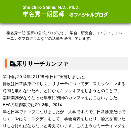
椎名秀一朗 医師の公式ブログです。
学会・研究会、イベント、トレ
ーニングプログラムなどの活動を発信しています。
臨床リサーチカンファ
第
1
回は
2014
年
12
月
28
日
(
日
)
に実施しました。
普段は日常診療に忙しく、リサーチについてディスカッションする
時間も取れないため、とにかくキックオフをしようとのことで、
臨床業務がなくなった年末
に初回のカンファをおこないました。
RFA
の症例数では
2013
年、
2014
年と日本でトップになりましたが、大学ですので、日常診療だけで
なく、やはり、スタディをして、学会発表をしたり、論文を書いた
りしなければならないと考えています。このようなミーティングを