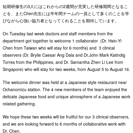
短期研修生の3人にはこれからの2週間が充実した研修期間となるこ
とを、またChen先生には半年間チームの一員として多くのことを学
びながら心強い協力者となってくれることを期待しています。
On Tuesday last week doctors and staff members from the
department got together to welcome 1 collaborator (Dr. Hsin-Yi
Chen from Taiwan who will stay for 6 months) and 3 clinical
observers (Dr. Brylle Caesar Ang Dala and Dr.John Mark Katindig
Torres from the Philippines, and Dr. Samantha Zhen Li Lee from
Singapore) who will stay for two weeks, from August 5 to August 16.
The welcome dinner was held at a Japanese style restaurant near
Ochanomizu station. The 4 new members of the team enjoyed the
delicate Japanese food and unique atmosphere of a Japanese work
related gathering.
We hope these two weeks will be fruitful for our 3 clinical observers,
and we are looking forward to 6 months of collaborative work with
Dr. Chen.