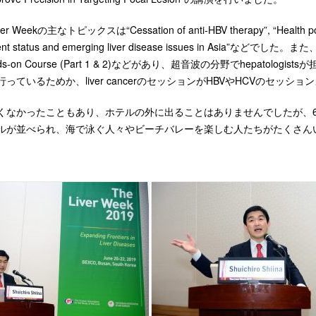
 Weekの主なトピックスは“Cessation of anti-HBV therapy”, “Health policy”,
rent status and emerging liver disease issues in Asia”などでした。また、Ul
 Hands-on Course (Part 1 & 2)などがあり、超音波の分野でhep
っているためか、liver cancerのセッションがHBVやHCVのセッシ
なかったこともあり、ホテルの外に出ることはありませんでしたが、6月のプ
ルが並べられ、海で泳ぐ人々やビーチバレーを楽しむ人たちがたくさん