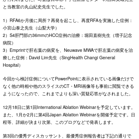
と当教室の丸山紀史先生でした。
1）RFA6か月後に局所？再発を起こし、再度RFAを実施した症例：
小宮山泰之先生（山梨大学）
2）S4肝門部の36mmのHCC症例の治療：堀田直樹先生（増子記念
病院）
3）Emprintで肝右葉の病変を、Neuwave MWAで肝左葉の病変を治
療した症例：David Lim先生（SingHealth Changi General
Hospital）
今回から検討症例についてPowerPointに表示されている画像だけで
なく他の時相や他のスライスのCT・MRI画像等も事前に閲覧できる
ようになったので、これまでよりも深い質疑応答がなされました。
12月18日に第1回International Ablation Webinarを予定しています。
また、1月か2月に第4回Japan Ablation Webinarを開催予定です。日
程等、詳細が決まり次第、このブログなどで発表します。
第3回の優秀ディスカッサント、最優秀症例報告者は下記の通りで