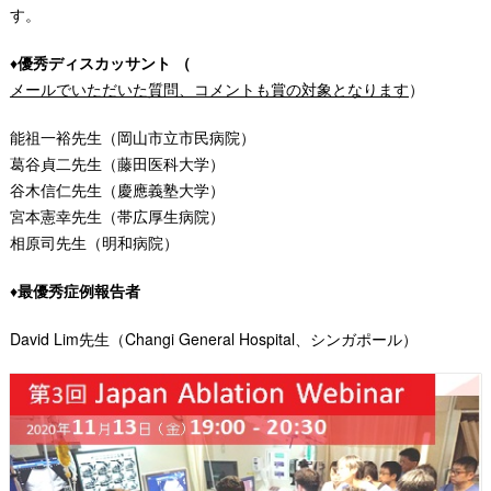
す。
♦
優秀ディスカッサント
（
メールでいただいた質問、コメントも賞の対象となります
）
能祖一裕先生（岡山市立市民病院）
葛谷貞二先生（藤田医科大学）
谷木信仁先生（慶應義塾大学）
宮本憲幸先生（帯広厚生病院）
相原司先生（明和病院）
♦
最優秀症例報告者
David Lim先生（Changi General Hospital、シンガポール）