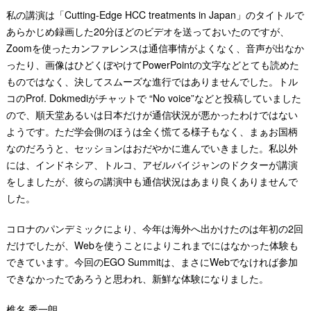
私の講演は「Cutting-Edge HCC treatments in Japan」のタイトルで
あらかじめ録画した20分ほどのビデオを送っておいたのですが、
Zoomを使ったカンファレンスは通信事情がよくなく、音声が出なか
ったり、画像はひどくぼやけてPowerPointの文字などとても読めた
ものではなく、決してスムーズな進行ではありませんでした。トル
コのProf. Dokmediがチャットで “No voice”などと投稿していました
ので、順天堂あるいは日本だけが通信状況が悪かったわけではない
ようです。ただ学会側のほうは全く慌てる様子もなく、まぁお国柄
なのだろうと、セッションはおだやかに進んでいきました。私以外
には、インドネシア、トルコ、アゼルバイジャンのドクターが講演
をしましたが、彼らの講演中も通信状況はあまり良くありませんで
した。
コロナのパンデミックにより、今年は海外へ出かけたのは年初の2回
だけでしたが、Webを使うことによりこれまでにはなかった体験も
できています。今回のEGO Summitは、まさにWebでなければ参加
できなかったであろうと思われ、新鮮な体験になりました。
椎名 秀一朗