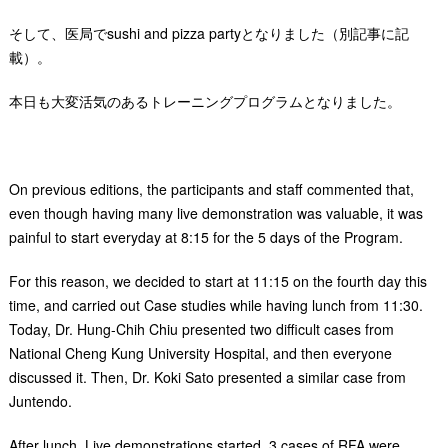
そして、医局でsushi and pizza partyとなりました（別記事に記
載）。
本日も大変活気のあるトレーニングプログラムとなりました。
On previous editions, the participants and staff commented that,
even though having many live demonstration was valuable, it was
painful to start everyday at 8:15 for the 5 days of the Program.
For this reason, we decided to start at 11:15 on the fourth day this
time, and carried out Case studies while having lunch from 11:30.
Today, Dr. Hung-Chih Chiu presented two difficult cases from
National Cheng Kung University Hospital, and then everyone
discussed it. Then, Dr. Koki Sato presented a similar case from
Juntendo.
After lunch, Live demonstrations started. 3 cases of RFA were