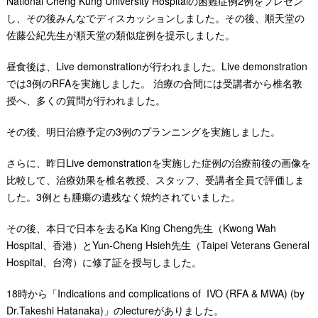
National Cheng Kung University Hospitalの困難症例2例をプレゼン
し、その後みんなでディスカッションしました。その後、順天堂の
佐藤公紀先生が順天堂の類似症例を提示しました。
昼食後は、Live demonstrationが行われました。Live demonstration
では3例のRFAを実施しました。 治療の合間には受講者から椎名教
授へ、多くの質問が行われました。
その後、明日治療予定の3例のプランニングを実施しました。
さらに、昨日Live demonstrationを実施した症例の治療前後の画像を
比較して、治療効果を椎名教授、スタッフ、受講者全員で評価しま
した。3例とも腫瘍の遺残なく焼灼されていました。
その後、本日で日本を去るKa King Cheng先生（Kwong Wah
Hospital、香港）とYun-Cheng Hsieh先生（Taipei Veterans General
Hospital、台湾）に修了証を授与しました。
18時から「Indications and complications of IVO (RFA & MWA) (by
Dr.Takeshi Hatanaka)」のlectureがありました。