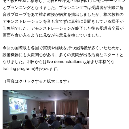
その後RFA室に移動し、明日RFA予定の2症例のプレゼンテーション
とプランニングとなりました。プランニングでは受講者が実際に超
音波プローブをあて椎名教授が病変を描出しましたが、椎名教授の
デモンストレーションを音も立てずに真剣に見聞きしている様子が
印象的でした。デモンストレーションが終了した後も受講者全員が
画面を食い入るように見ながら意見交換していました。
今回の国際版も各国で実績や経験を持つ受講者が多くいたためか、
設備機器にも大変関心があり、多くの質問が出る活発なスタートと
なりました。明日からはlive demonstrationsも始まり本格的な
training programが行われます。
（写真はクリックすると拡大します）