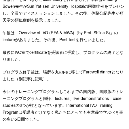
Bowen先生がSun Yat-sen University Hospitalの困難症例をプレゼン
し、全員でディスカッションしました。その後、佐藤公紀先生が順
天堂の類似症例を提示しました。
午後は「Overview of IVO (RFA & MWA)（by Prof. Shiina S)」の
lectureがありました。その後、Post-testを行ないました。
最後にIVO室でcertificateを受講者に手渡し、プログラムの終了とな
りました。
プログラム修了後は、場所を丸の内に移してFarewell dinnerとなり
ました（別記事に記載）。
今回のトレーニングプログラムもこれまでの国内版、
国際版のトレ
ーニングプログラムと同様、lectures、
live demonstrations、case
studiesの3つが柱となっています。International IVO Training
Programは受講者だけでなく私たちにとっても有意義で学ぶべき事
の多い5日間でした。