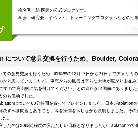
椎名秀一朗 医師の公式ブログです。
学会・研究会、イベント、トレーニングプログラムなどの活
tion について意見交換を行うため、Boulder, Co
n についての意見交換を行うため、昨年末の12月17日から21日までア
のかと思っていましたが、車窓からの風景は平らな大地が広がり山並み
0mですので高山病に気を付けてください」との連絡が出国前にありまし
るのも億劫でした。
blationについて80分時間を貰ってプレゼンしました。日本がabla
解決すべき問題もあること、等を実例を示しながら説明しました。その後、
した。
在したのは30時間程度の慌ただしい日程となりましたが、ablation