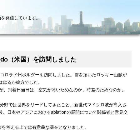
動を発信しています。
lorado（米国）を訪問しました
メリカのコロラド州ボルダーを訪問しました。雪を頂いたロッキー山脈が
ははるか彼方でした。
たが、到着日当日は、空気が薄いためなのか、時差のためなのか、
tionの分野では世界をリードしてきたこと、新世代マイクロ波が導入さ
日本やアジアにおけるablationの展開について関係者と意見交
の将来を考える上では有意義な滞在となりました。