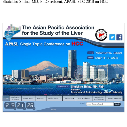
Shuichiro Shiina, MD, PhD
President, APASL STC 2018 on HCC