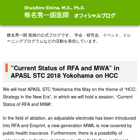
椎名秀一朗 医師の公式ブログです。
学会・研究会、イベント、トレ
ーニングプログラムなどの活動を発信しています。
”Current Status of RFA and MWA” in
APASL STC 2018 Yokohama on HCC
We will host APASL STC Yokohama this May on the theme of “HCC:
Strategy in the New Era”, in which we will hold a session, “Current
Status of RFA and MWA”.
In the field of ablation, an adjustable electrode has been introduced
into RFA and Emprint, a new-generation MWA, is now covered by
public health insurance. Furthermore, there is a possibility of