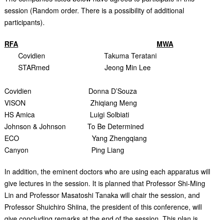
session (Random order. There is a possibility of additional
participants).
RFA
MWA
Covidien Takuma Teratani
STARmed Jeong Min Lee
Covidien Donna D’Souza
VISON Zhiqiang Meng
HS Amica Luigi Solbiati
Johnson & Johnson To Be Determined
ECO Yang Zhengqiang
Canyon Ping Liang
In addition, the eminent doctors who are using each apparatus will
give lectures in the session. It is planned that Professor Shi-Ming
Lin and Professor Masatoshi Tanaka will chair the session, and
Professor Shuichiro Shiina, the president of this conference, will
give concluding remarks at the end of the session. This plan is