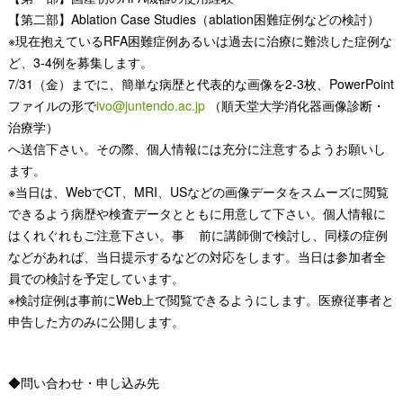
【第二部】Ablation Case Studies（ablation困難症例などの検討）
※現在抱えているRFA困難症例あるいは過去に治療に難渋した症例な
ど、3-4例を募集します。
7/31（金）までに、簡単な病歴と代表的な画像を2-3枚、PowerPoint
ファイルの形で
ivo@juntendo.ac.jp
（順天堂大学消化器画像診断・
治療学）
へ送信下さい。その際、個人情報には充分に注意するようお願いし
ます。
※当日は、WebでCT、MRI、USなどの画像データをスムーズに閲覧
できるよう病歴や検査データとともに用意して下さい。個人情報に
はくれぐれもご注意下さい。事 前に講師側で検討し、同様の症例
などがあれば、当日提示するなどの対応をします。当日は参加者全
員での検討を予定しています。
※検討症例は事前にWeb上で閲覧できるようにします。医療従事者と
申告した方のみに公開します。
◆問い合わせ・申し込み先