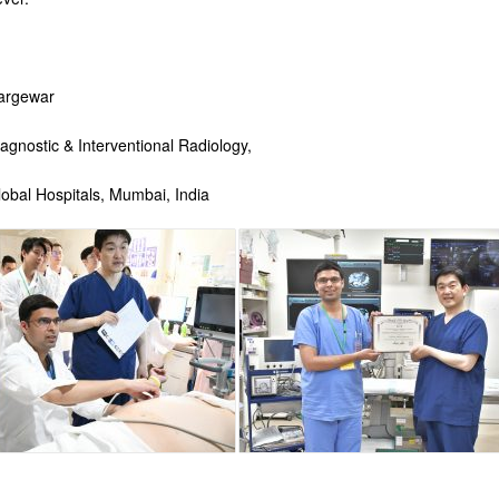
argewar
agnostic & Interventional Radiology,
obal Hospitals, Mumbai, India