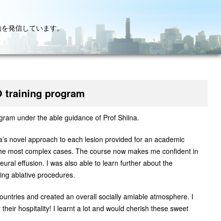
動を発信しています。
O training program
ogram under the able guidance of Prof Shiina.
a’s novel approach to each lesion provided for an academic
en the most complex cases. The course now makes me confident in
pleural effusion. I was also able to learn further about the
ing ablative procedures.
ountries and created an overall socially amiable atmosphere. I
 their hospitality! I learnt a lot and would cherish these sweet