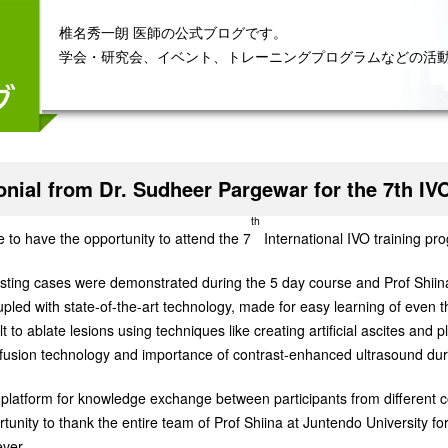
椎名秀一朗 医師の公式ブログです。
学会・研究会、イベント、トレーニングプログラムなどの活
onial from Dr. Sudheer Pargewar for the 7th IV
th
e to have the opportunity to attend the 7
International IVO training pr
resting cases were demonstrated during the 5 day course and Prof Shiin
oupled with state-of-the-art technology, made for easy learning of ev
ult to ablate lesions using techniques like creating artificial ascites and 
 fusion technology and importance of contrast-enhanced ultrasound dur
t platform for knowledge exchange between participants from different c
rtunity to thank the entire team of Prof Shiina at Juntendo University for
ver.