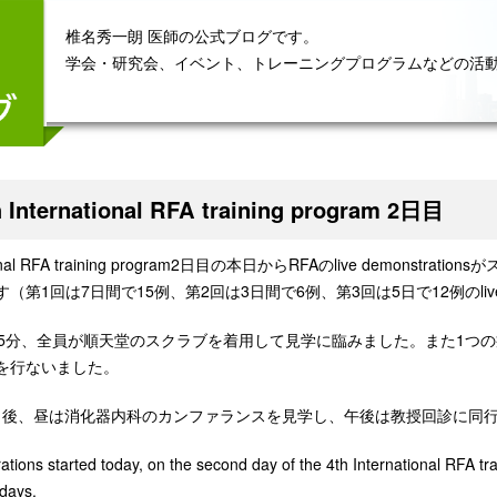
椎名秀一朗 医師の公式ブログです。
学会・研究会、イベント、トレーニングプログラムなどの活
h International RFA training program 2日目
ational RFA training program2日目の本日からRFAのlive demonstr
第1回は7日間で15例、第2回は3日間で6例、第3回は5日で12例のlive d
15分、全員が順天堂のスクラブを着用して見学に臨みました。また1つ
を行ないました。
終了後、昼は消化器内科のカンファランスを見学し、午後は教授回診に同
tions started today, on the second day of the 4th International RFA tra
 days.