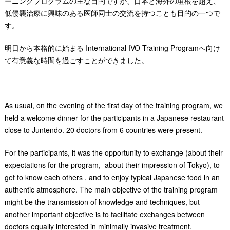
ーニングプログラムの主な目的ですが、日本と海外の垣根を超え、
低侵襲治療に興味のある医師同士の交流を持つことも目的の一つで
す。
明日から本格的に始まる International IVO Training Programへ向け
て有意義な時間を過ごすことができました。
As usual, on the evening of the first day of the training program, we
held a welcome dinner for the participants in a Japanese restaurant
close to Juntendo. 20 doctors from 6 countries were present.
For the participants, it was the opportunity to exchange (about their
expectations for the program, about their impression of Tokyo), to
get to know each others , and to enjoy typical Japanese food in an
authentic atmosphere. The main objective of the training program
might be the transmission of knowledge and techniques, but
another important objective is to facilitate exchanges between
doctors equally interested in minimally invasive treatment.