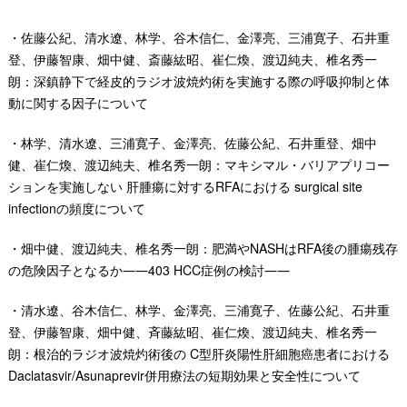
・佐藤公紀、清水遼、林学、谷木信仁、金澤亮、三浦寛子、石井重
登、伊藤智康、畑中健、斎藤紘昭、崔仁煥、渡辺純夫、椎名秀一
朗：深鎮静下で経皮的ラジオ波焼灼術を実施する際の呼吸抑制と体
動に関する因子について
・林学、清水遼、三浦寛子、金澤亮、佐藤公紀、石井重登、畑中
健、崔仁煥、渡辺純夫、椎名秀一朗：マキシマル・バリアプリコー
ションを実施しない 肝腫瘍に対するRFAにおける surgical site
infectionの頻度について
・畑中健、渡辺純夫、椎名秀一朗：肥満やNASHはRFA後の腫瘍残存
の危険因子となるか――403 HCC症例の検討――
・清水遼、谷木信仁、林学、金澤亮、三浦寛子、佐藤公紀、石井重
登、伊藤智康、畑中健、斉藤紘昭、崔仁煥、渡辺純夫、椎名秀一
朗：根治的ラジオ波焼灼術後の C型肝炎陽性肝細胞癌患者における
Daclatasvir/Asunaprevir併用療法の短期効果と安全性について