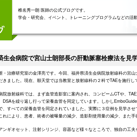
椎名秀一朗 医師の公式ブログです。
学会・研究会、イベント、トレーニングプログラムなどの活
済生会病院で宮山士朗部長の肝動脈塞栓療法を見
断・治療研究室の金澤亮です。今回、福井県済生会病院放射線科の宮山士
だきました。現在、順天堂では当教室と放射線科の２科でTAEを施行し
病院放射線科では、まず血管造影室に案内され、コンビームCTや、TAE支
、DSAを繰り返し行って栄養血管を同定しています。しかしEmboGui
で、すべての栄養血管を同定されていました。実際に３症例を見学させ
これにより、患者、術者の被曝量の減少、造影剤使用量の減少、また手
アンギオセット、注射シリンジ、容器など様々なところで、独自の工夫