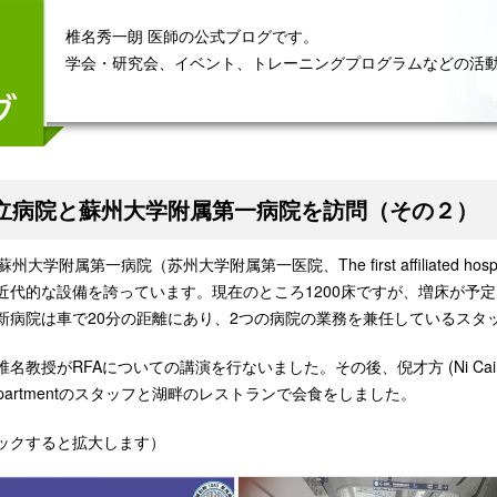
椎名秀一朗 医師の公式ブログです。
学会・研究会、イベント、トレーニングプログラムなどの活
立病院と蘇州大学附属第一病院を訪問（その２）
大学附属第一病院（苏州大学附属第一医院、The first affiliated hospi
近代的な設備を誇っています。現在のところ1200床ですが、増床が予定
新病院は車で20分の距離にあり、2つの病院の業務を兼任しているスタ
教授がRFAについての講演を行ないました。その後、倪才方 (Ni Cai Fan) 教授
y Departmentのスタッフと湖畔のレストランで会食をしました。
ックすると拡大します）